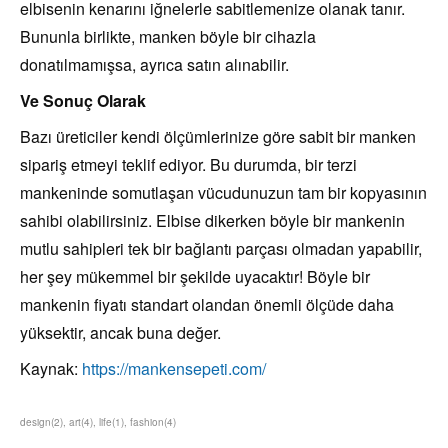
elbisenin kenarını iğnelerle sabitlemenize olanak tanır.
Bununla birlikte, manken böyle bir cihazla
donatılmamışsa, ayrıca satın alınabilir.
Ve Sonuç Olarak
Bazı üreticiler kendi ölçümlerinize göre sabit bir manken
sipariş etmeyi teklif ediyor. Bu durumda, bir terzi
mankeninde somutlaşan vücudunuzun tam bir kopyasının
sahibi olabilirsiniz. Elbise dikerken böyle bir mankenin
mutlu sahipleri tek bir bağlantı parçası olmadan yapabilir,
her şey mükemmel bir şekilde uyacaktır! Böyle bir
mankenin fiyatı standart olandan önemli ölçüde daha
yüksektir, ancak buna değer.
Kaynak:
https://mankensepeti.com/
design
(
2
)
art
(
4
)
life
(
1
)
fashion
(
4
)