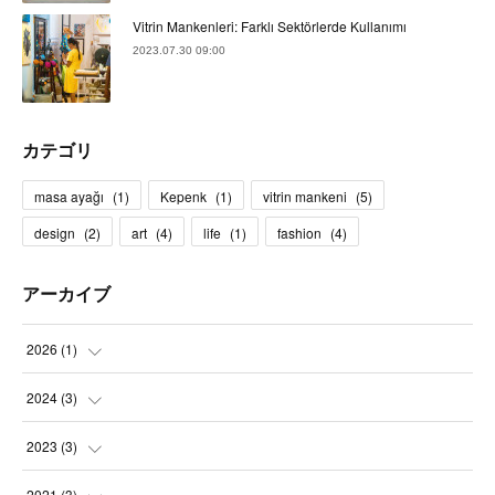
Vitrin Mankenleri: Farklı Sektörlerde Kullanımı
2023.07.30 09:00
カテゴリ
masa ayağı
(
1
)
Kepenk
(
1
)
vitrin mankeni
(
5
)
design
(
2
)
art
(
4
)
life
(
1
)
fashion
(
4
)
アーカイブ
2026
(
1
)
(
1
)
2024
(
3
)
(
1
)
2023
(
3
)
(
1
)
(
3
)
2021
(
3
)