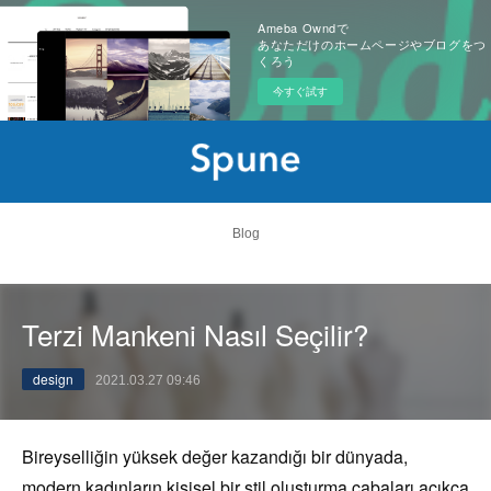
Ameba Owndで
あなただけのホームページやブログをつ
くろう
今すぐ試す
Blog
Terzi Mankeni Nasıl Seçilir?
design
2021.03.27 09:46
Bireyselliğin yüksek değer kazandığı bir dünyada,
modern kadınların kişisel bir stil oluşturma çabaları açıkça