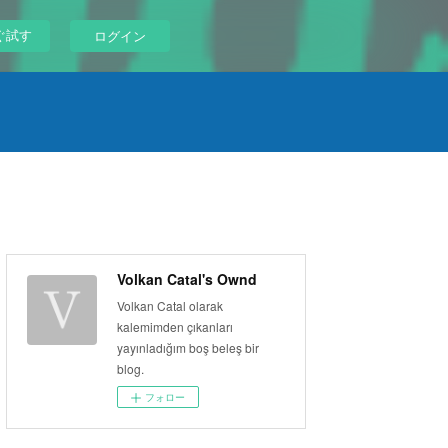
ぐ試す
ログイン
Volkan Catal's Ownd
Volkan Catal olarak
kalemimden çıkanları
yayınladığım boş beleş bir
blog.
フォロー