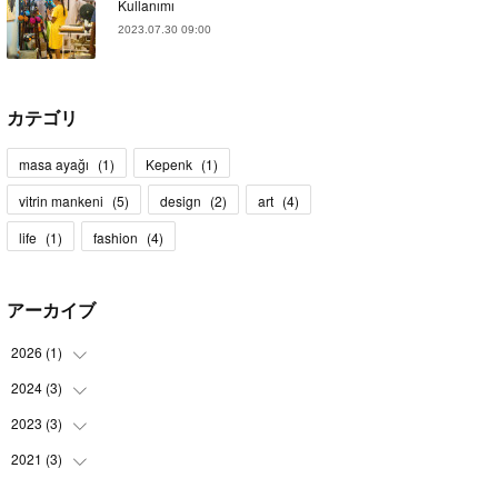
Kullanımı
2023.07.30 09:00
カテゴリ
masa ayağı
(
1
)
Kepenk
(
1
)
vitrin mankeni
(
5
)
design
(
2
)
art
(
4
)
life
(
1
)
fashion
(
4
)
アーカイブ
2026
(
1
)
2024
(
3
)
(
1
)
2023
(
3
)
(
1
)
(
1
)
2021
(
3
)
(
3
)
(
1
)
(
3
)