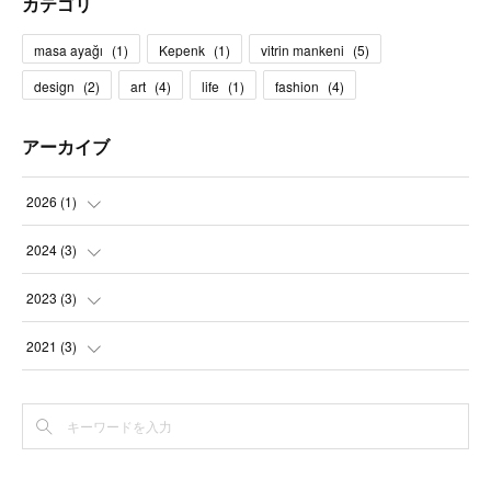
カテゴリ
masa ayağı
(
1
)
Kepenk
(
1
)
vitrin mankeni
(
5
)
design
(
2
)
art
(
4
)
life
(
1
)
fashion
(
4
)
アーカイブ
2026
(
1
)
(
1
)
2024
(
3
)
(
1
)
2023
(
3
)
(
1
)
(
3
)
2021
(
3
)
(
1
)
(
3
)